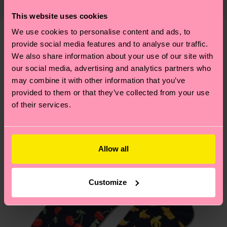
ab und unsere länderspezifische Versandübersicht
richtige Pflege von Socken und VIELES MEHR!
Genaue Information:
findest du
hier
. Die Lieferzeit beginnt sobald
This website uses cookies
Weitere Informationen sowie Tipps und Tricks
ARTIKEL 1:
100% Polyester
deine Bestellung versandt wurde. Bitte bedenke,
findest du auf unserer
Nachhaltigkeitsseite
.
We use cookies to personalise content and ads, to
ARTIKEL 2:
100% Polyester
dass es sich hierbei um einen Richtwert handelt
provide social media features and to analyse our traffic.
Ähnliche muster
ARTIKEL 3:
100% Recycled Polyester
und die genaue Lieferzeit von der lokalen Post in
We also share information about your use of our site with
ARTIKEL 4:
100% Recycled Polyester
deinem Land abhängt.
our social media, advertising and analytics partners who
may combine it with other information that you’ve
Du hast Fragen zu einer Retoure? In unserem
provided to them or that they’ve collected from your use
of their services.
Hilfebereich im Artikel
Retouren
findest du die
am häufigsten gestellten Fragen.
Allow all
Customize