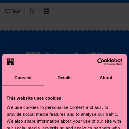
Filter
Möchtest du 10%
Rabatt auf deine
erste Bestellung
Consent
Details
About
erhalten?
This website uses cookies
Abonniere unseren Happy Socks Updates und erhalte
10% Rabatt* sowie die neuesten Informationen &
We use cookies to personalise content and ads, to
Angebote.
provide social media features and to analyse our traffic.
We also share information about your use of our site with
E-Mail
Anmelden
our social media, advertising and analytics partners who