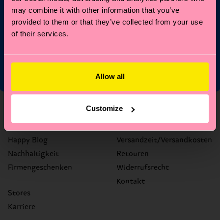
may combine it with other information that you’ve
provided to them or that they’ve collected from your use
*Kann nicht mit anderen Angeboten, Limited/Special Editions
of their services.
oder Sale Produkten kombiniert werden. Mit der Registrierung
akzeptierst du unsere
Datenschutzrichtlinien
.
Allow all
Über uns
Hilfe
Customize
Über uns
FAQ's
Happy Blog
Versandzeit/Versandkosten
Nachhaltigkeit
Retouren
Firmengeschenken
Widerrufsrecht
Kontakt
Stores
Karriere