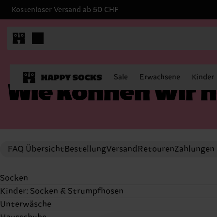
Kostenloser Versand ab 50 CHF
Sale
Erwachsene
Kinder
Wie können wir h
FAQ Übersicht
Bestellung
Versand
Retouren
Zahlungen
Socken
Kinder: Socken & Strumpfhosen
Socken
Unterwäsche
Socken