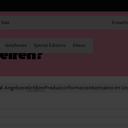
Sale
Erwach
Geschenke
Special Editions
About
elfen?
 & Angebote
Größen
Produktinformation
Kontakte Im U