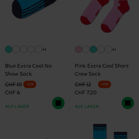
+1
+1
Blue Extra Cool No
Pink Extra Cool Short
Show Sock
Crew Sock
Originalpreis
Reduzierter Preis
Originalpreis
Reduzierter Preis
CHF 10
CHF 12
-40%
-40%
CHF 6
CHF 7.20
AUF LAGER
AUF LAGER