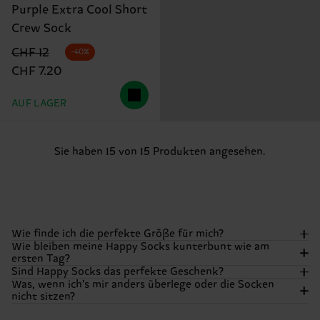
Purple Extra Cool Short
Crew Sock
Originalpreis
Reduzierter Preis
CHF 12
-40%
CHF 7.20
AUF LAGER
Sie haben 15 von 15 Produkten angesehen.
Wie finde ich die perfekte Größe für mich?
Wie bleiben meine Happy Socks kunterbunt wie am
ersten Tag?
Wir wollen, dass deine Füße sich genauso happy fühlen,
Sind Happy Socks das perfekte Geschenk?
wie sie aussehen! Die meisten unserer Socken gibt’s in
Was, wenn ich’s mir anders überlege oder die Socken
unseren Standardgrößen für Erwachsene. Aber: Bei
Damit die Farben richtig knallen und deine Happiness
nicht sitzen?
bestimmten Styles wie Kindersocken, Unterwäsche oder
frisch bleibt, wasch deine Socken am besten auf links.
Na klar! Happy Socks wurden gemacht, um verschenkt zu
Sliders können die Größen abweichen. Schau am besten in
Maschinenwäsche bei 40 °C (104 °F) ist genau richtig.
werden. Egal, ob du nach einzelnen Paaren, bunten