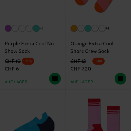
+1
+1
Purple Extra Cool No
Orange Extra Cool
Show Sock
Short Crew Sock
Originalpreis
Reduzierter Preis
Originalpreis
Reduzierter Preis
CHF 10
CHF 12
-40%
-40%
CHF 6
CHF 7.20
AUF LAGER
AUF LAGER