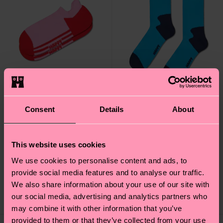
Consent
Details
About
+1
+1
Pink Extra Cool No
Blue Extra Cool Short
This website uses cookies
Show Sock
Crew Sock
We use cookies to personalise content and ads, to
Originalpreis
Reduzierter Preis
Originalpreis
Reduzierter Preis
CHF 10
CHF 12
-40%
-40%
provide social media features and to analyse our traffic.
CHF 6
CHF 7.20
We also share information about your use of our site with
our social media, advertising and analytics partners who
AUF LAGER
AUF LAGER
may combine it with other information that you’ve
provided to them or that they’ve collected from your use