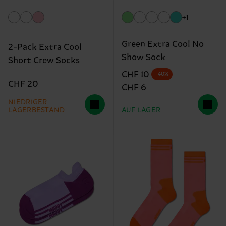
+1
Green Extra Cool No
2-Pack Extra Cool
Show Sock
Short Crew Socks
Originalpreis
Reduzierter Preis
CHF 10
-40%
CHF 20
CHF 6
NIEDRIGER
LAGERBESTAND
AUF LAGER