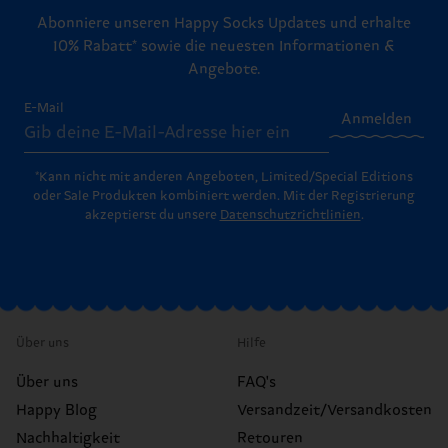
Abonniere unseren Happy Socks Updates und erhalte
10% Rabatt* sowie die neuesten Informationen &
Angebote.
E-Mail
Anmelden
*Kann nicht mit anderen Angeboten, Limited/Special Editions
oder Sale Produkten kombiniert werden. Mit der Registrierung
akzeptierst du unsere
Datenschutzrichtlinien
.
Über uns
Hilfe
Über uns
FAQ's
Happy Blog
Versandzeit/Versandkosten
Nachhaltigkeit
Retouren