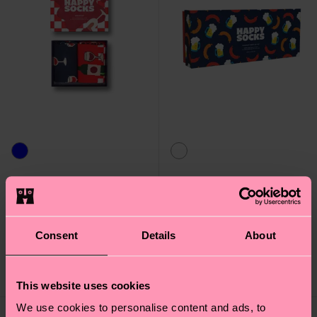
2-Pack Wine Socks Gift
4-Pack Food Socks Gift
Set
Set
CHF 25
CHF 50
Consent
Details
About
AUF LAGER
AUF LAGER
SPARE MIND. 10 %
SPARE MIND. 20 %
AUF 2ER-
AUF 4ER-
GESCHENKSETS
GESCHENKSETS
This website uses cookies
We use cookies to personalise content and ads, to