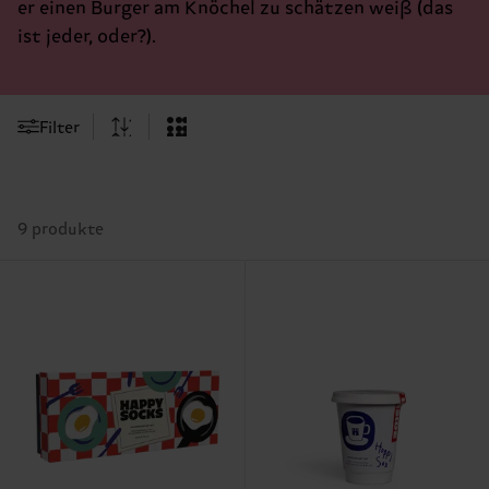
er einen Burger am Knöchel zu schätzen weiß (das
ist jeder, oder?).
Filter
9 produkte