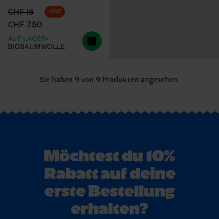
Originalpreis
Reduzierter Preis
CHF 15
-50%
CHF 7.50
AUF LAGER
BIOBAUMWOLLE
Sie haben 9 von 9 Produkten angesehen.
Möchtest du 10%
Rabatt auf deine
erste Bestellung
erhalten?