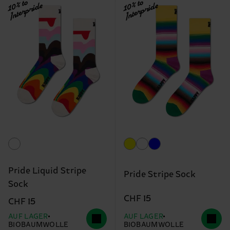
10% to
10% to
Interpride
Interpride
Pride Liquid Stripe
Pride Stripe Sock
Sock
CHF 15
CHF 15
AUF LAGER
AUF LAGER
BIOBAUMWOLLE
BIOBAUMWOLLE