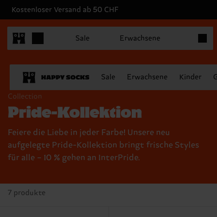
Kostenloser Versand ab 50 CHF
Produk
Sale
Erwachsene
Sale
Erwachsene
Kinder
Collection
Pride-Kollektion
Feiere die Liebe in jeder Farbe! Unsere neu
aufgelegte Pride-Kollektion bringt frische Styles
für alle – 10 % gehen an InterPride.
7 produkte