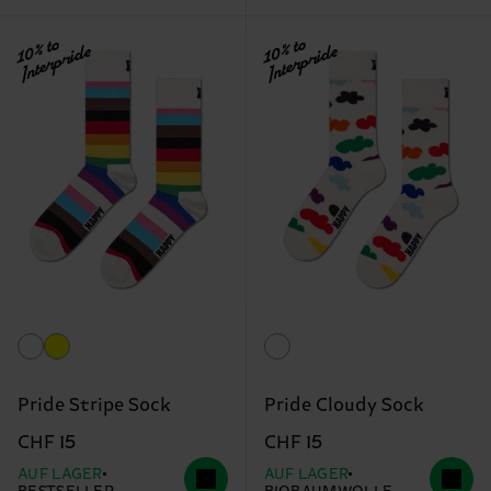
10% to
10% to
Interpride
Interpride
Pride Stripe Sock
Pride Cloudy Sock
CHF 15
CHF 15
AUF LAGER
AUF LAGER