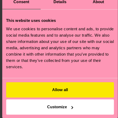
Consent
Details
About
NIEDRIGER
LAGERBESTAND
AUF LAGER
BIOBAUMWOLLE
BIOBAUMWOLLE
This website uses cookies
10% to
Interpride
We use cookies to personalise content and ads, to provide
social media features and to analyse our traffic. We also
share information about your use of our site with our social
media, advertising and analytics partners who may
combine it with other information that you’ve provided to
them or that they’ve collected from your use of their
services.
Allow all
Customize
2-Pack Pride Socks