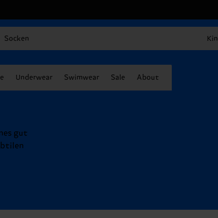
Socken
Kin
e
Underwear
Swimwear
Sale
About
nes gut
btilen