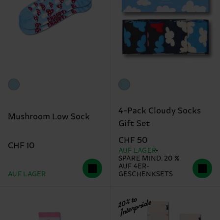
4-Pack Cloudy Socks
Mushroom Low Sock
Gift Set
CHF 50
CHF 10
AUF LAGER
SPARE MIND. 20 %
AUF 4ER-
AUF LAGER
GESCHENKSETS
10% to
Interpride