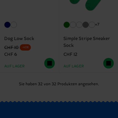
+7
Dog Low Sock
Simple Stripe Sneaker
Sock
Originalpreis
Reduzierter Preis
CHF 10
-40%
CHF 6
CHF 12
AUF LAGER
AUF LAGER
Sie haben 32 von 32 Produkten angesehen.