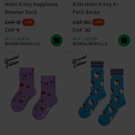
Hello Kitty Happiness
Kids Hello Kitty 6-
Sneaker Sock
Pack Socks
Originalpreis
Reduzierter Preis
Originalpreis
Reduzierter Preis
CHF 15
CHF 50
-40%
-40%
CHF 9
CHF 30
AUF LAGER
AUF LAGER
BIOBAUMWOLLE
BIOBAUMWOLLE
Special
Special
Edition
Edition