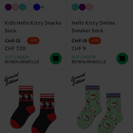
+1
Kids Hello Kitty Snacks
Hello Kitty Smiles
Sock
Sneaker Sock
Originalpreis
Reduzierter Preis
Originalpreis
Reduzierter Preis
CHF 12
CHF 15
-40%
-40%
CHF 7.20
CHF 9
AUF LAGER
AUF LAGER
BIOBAUMWOLLE
BIOBAUMWOLLE
Special
Special
Edition
Edition