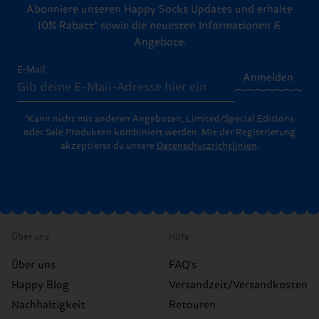
Abonniere unseren Happy Socks Updates und erhalte
10% Rabatt* sowie die neuesten Informationen &
Angebote.
E-Mail
Anmelden
*Kann nicht mit anderen Angeboten, Limited/Special Editions
oder Sale Produkten kombiniert werden. Mit der Registrierung
akzeptierst du unsere
Datenschutzrichtlinien
.
Über uns
Hilfe
Über uns
FAQ's
Happy Blog
Versandzeit/Versandkosten
Nachhaltigkeit
Retouren