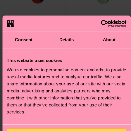
Consent
Details
About
Kids Hello Kitty
Kids Hello Kitty Smiles
Friends Sock
Sock
Originalpreis
Reduzierter Preis
Originalpreis
Reduzierter Preis
CHF 12
CHF 12
-40%
-40%
This website uses cookies
CHF 7.20
CHF 7.20
We use cookies to personalise content and ads, to provide
AUF LAGER
AUF LAGER
social media features and to analyse our traffic. We also
BIOBAUMWOLLE
BIOBAUMWOLLE
share information about your use of our site with our social
media, advertising and analytics partners who may
Special
Special
Edition
Edition
combine it with other information that you’ve provided to
them or that they’ve collected from your use of their
services.