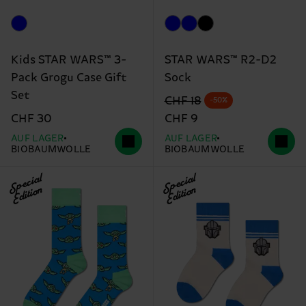
Kids STAR WARS™ 3-
STAR WARS™ R2-D2
Pack Grogu Case Gift
Sock
Set
Originalpreis
Reduzierter Preis
CHF 18
-50%
CHF 30
CHF 9
AUF LAGER
AUF LAGER
BIOBAUMWOLLE
BIOBAUMWOLLE
Special
Special
Edition
Edition