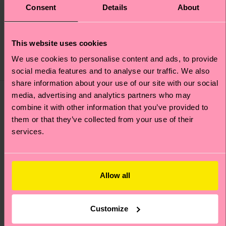
Mandalorian Snowflake
D2 Sock
Consent
Details
About
Sock
Originalpreis
Reduzierter Preis
CHF 12
-50%
Originalpreis
Reduzierter Preis
CHF 12
-50%
CHF 6
This website uses cookies
CHF 6
We use cookies to personalise content and ads, to provide
AUF LAGER
AUF LAGER
BIOBAUMWOLLE
BIOBAUMWOLLE
social media features and to analyse our traffic. We also
share information about your use of our site with our social
Special
Special
media, advertising and analytics partners who may
Edition
Edition
combine it with other information that you’ve provided to
them or that they’ve collected from your use of their
services.
Allow all
Customize