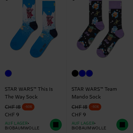
STAR WARS™ This Is
STAR WARS™ Team
The Way Sock
Mando Sock
Originalpreis
Reduzierter Preis
Originalpreis
Reduzierter Preis
CHF 18
CHF 18
-50%
-50%
CHF 9
CHF 9
AUF LAGER
AUF LAGER
BIOBAUMWOLLE
BIOBAUMWOLLE