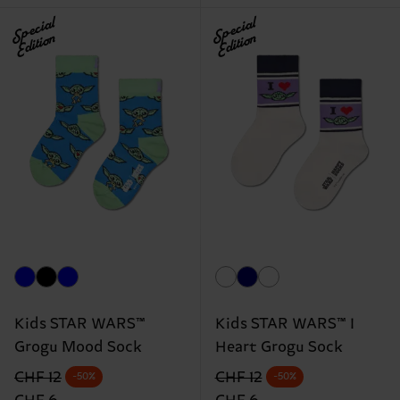
Special
Special
Edition
Edition
Kids STAR WARS™
Kids STAR WARS™ I
Grogu Mood Sock
Heart Grogu Sock
Originalpreis
Reduzierter Preis
Originalpreis
Reduzierter Preis
CHF 12
CHF 12
-50%
-50%