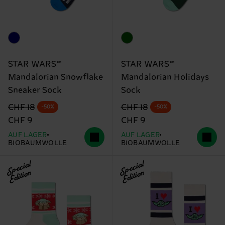
STAR WARS™
STAR WARS™
Mandalorian Snowflake
Mandalorian Holidays
Sneaker Sock
Sock
Originalpreis
Reduzierter Preis
Originalpreis
Reduzierter Preis
CHF 18
CHF 18
-50%
-50%
CHF 9
CHF 9
AUF LAGER
AUF LAGER
BIOBAUMWOLLE
BIOBAUMWOLLE
Special
Special
Edition
Edition