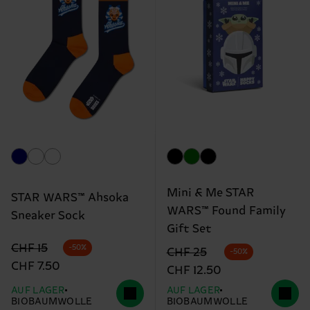
Mini & Me STAR
STAR WARS™ Ahsoka
WARS™ Found Family
Sneaker Sock
Gift Set
Originalpreis
Reduzierter Preis
CHF 15
-50%
Originalpreis
Reduzierter Preis
CHF 25
-50%
CHF 7.50
CHF 12.50
AUF LAGER
AUF LAGER
BIOBAUMWOLLE
BIOBAUMWOLLE