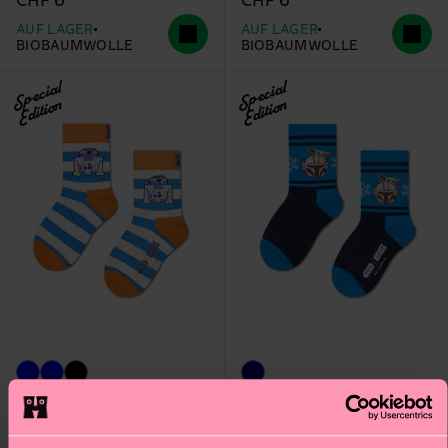
CHF 6
CHF 6
AUF LAGER
AUF LAGER
BIOBAUMWOLLE
BIOBAUMWOLLE
Special
Special
Edition
Edition
Kids STAR WARS™
Kids STAR WARS™ R2-