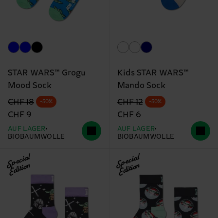
STAR WARS™ Grogu
Kids STAR WARS™
Mood Sock
Mando Sock
Originalpreis
Reduzierter Preis
Originalpreis
Reduzierter Preis
CHF 18
CHF 12
-50%
-50%
CHF 9
CHF 6
AUF LAGER
AUF LAGER
BIOBAUMWOLLE
BIOBAUMWOLLE
Special
Special
Edition
Edition