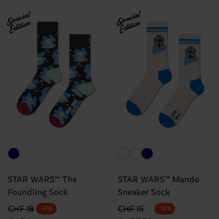
Special
Special
Edition
Edition
STAR WARS™ The
STAR WARS™ Mando
Foundling Sock
Sneaker Sock
Originalpreis
Reduzierter Preis
Originalpreis
Reduzierter Preis
CHF 18
CHF 15
-50%
-50%