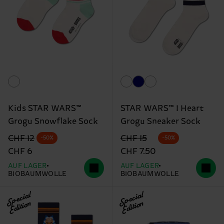
Kids STAR WARS™
STAR WARS™ I Heart
Grogu Snowflake Sock
Grogu Sneaker Sock
Originalpreis
Reduzierter Preis
Originalpreis
Reduzierter Preis
CHF 12
CHF 15
-50%
-50%
CHF 6
CHF 7.50
AUF LAGER
AUF LAGER
BIOBAUMWOLLE
BIOBAUMWOLLE
Special
Special
Edition
Edition