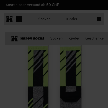
Kostenloser Versand ab 50 CHF
Produkt
Socken
Kinder
Socken
Kinder
Geschenke