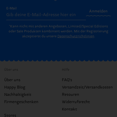
E-Mail
Anmelden
*Kann nicht mit anderen Angeboten, Limited/Special Editions
oder Sale Produkten kombiniert werden. Mit der Registrierung
akzeptierst du unsere
Datenschutzrichtlinien
.
Über uns
Hilfe
Über uns
FAQ's
Happy Blog
Versandzeit/Versandkosten
Nachhaltigkeit
Retouren
Firmengeschenken
Widerrufsrecht
Kontakt
Stores