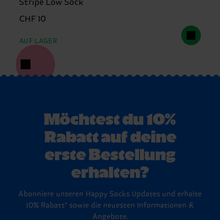
Stripe Low Sock
CHF 10
AUF LAGER
Möchtest du 10%
Rabatt auf deine
erste Bestellung
erhalten?
Abonniere unseren Happy Socks Updates und erhalte
10% Rabatt* sowie die neuesten Informationen &
Angebote.