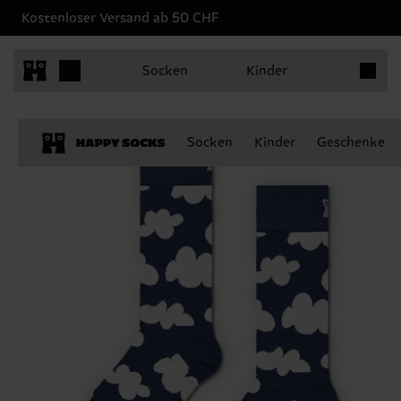
Kostenloser Versand ab 50 CHF
Produkt
Socken
Kinder
Socken
Kinder
Geschenke