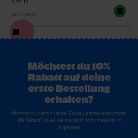
CHF 12
AUF LAGER
Möchtest du 10%
Rabatt auf deine
erste Bestellung
erhalten?
Abonniere unseren Happy Socks Updates und erhalte
10% Rabatt* sowie die neuesten Informationen &
Angebote.