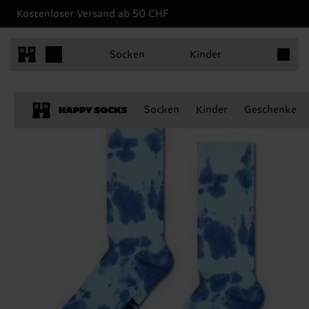
Kostenloser Versand ab 50 CHF
Produkt
Socken
Kinder
Socken
Kinder
Geschenke