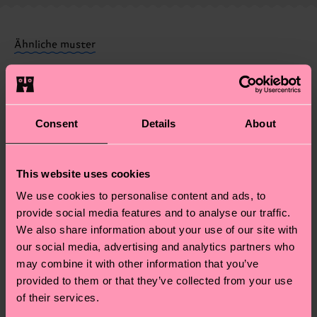
Weitere Informationen sowie Tipps und Tricks
deine Bestellung versandt wurde. Bitte bedenke,
findest du auf unserer
Nachhaltigkeitsseite
.
dass es sich hierbei um einen Richtwert handelt
Ähnliche muster
und die genaue Lieferzeit von der lokalen Post in
deinem Land abhängt.
Du hast Fragen zu einer Retoure? In unserem
Consent
Details
About
Hilfebereich im Artikel
Retouren
findest du die
am häufigsten gestellten Fragen.
This website uses cookies
We use cookies to personalise content and ads, to
provide social media features and to analyse our traffic.
We also share information about your use of our site with
our social media, advertising and analytics partners who
may combine it with other information that you’ve
provided to them or that they’ve collected from your use
of their services.