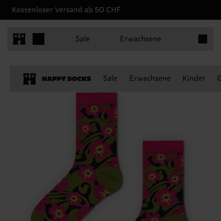
Kostenloser Versand ab 50 CHF
Produkt
Sale
Erwachsene
Sale
Erwachsene
Kinder