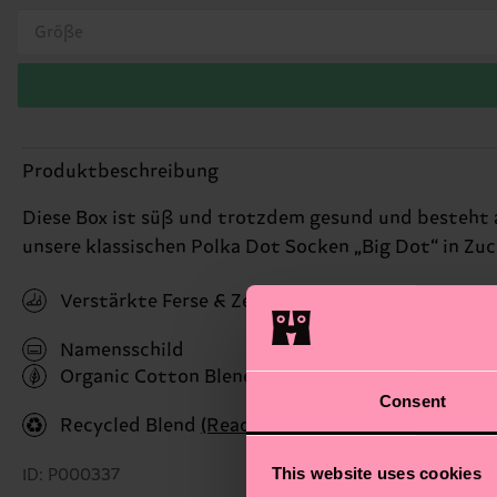
Größe
Produktbeschreibung
Diese Box ist süß und trotzdem gesund und besteht 
unsere klassischen Polka Dot Socken „Big Dot“ in Zu
Verstärkte Ferse & Zehen
Namensschild
Organic Cotton Blend
(Read more here)
Consent
Recycled Blend
(Read more here)
This website uses cookies
ID: P000337