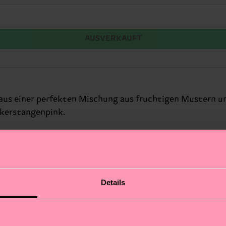
AUSVERKAUFT
aus einer perfekten Mischung aus fruchtigen Mustern u
ckerstangenpink.
Details