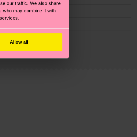
se our traffic. We also share
ers who may combine it with
 services.
ie Reduzierung von Emissionen, die richtige Pflege von
Allow all
eitsseite
.
du
hier
. Die Lieferzeit beginnt sobald deine Bestellung
n der lokalen Post in deinem Land abhängt.
estellten Fragen.