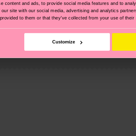
e content and ads, to provide social media features and to analy
 our site with our social media, advertising and analytics partn
 provided to them or that they’ve collected from your use of their
ierungen – es geht auch um eine ethische Lieferkette, d
Customize
e Tipps und Tricks findest du auf unserer
Nachhaltigk
und unsere länderspezifische Versandübersicht findest 
um einen Richtwert handelt und die genaue Lieferzeit vo
 10% Recycled Polyamide, 1% Elastane
, 10% Recycled Polyamide, 1% Elastane
eich im Artikel
Retouren
findest du die am häufigsten g
, 10% Recycled Polyamide, 1% Elastane