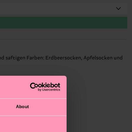
nd saftigen Farben: Erdbeersocken, Apfelsocken und
About