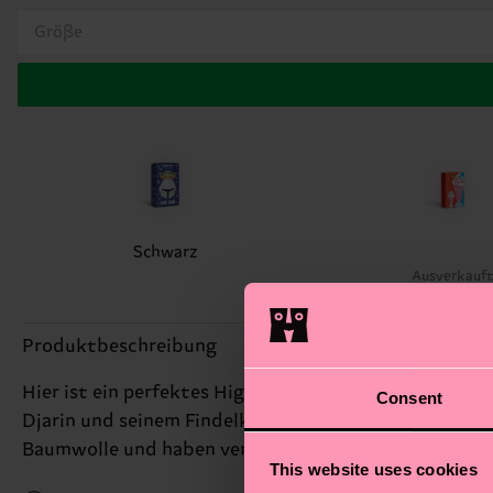
Größe
Schwarz
Ausverkauf
Produktbeschreibung
Hier ist ein perfektes Highlight für große und klein
Consent
Djarin und seinem Findelkind Grogu. Warum spielst d
Baumwolle und haben verstärkte Fersen und Zehen.
This website uses cookies