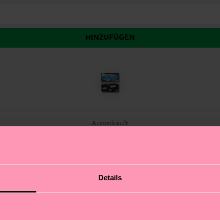
HINZUFÜGEN
t
Ausverkauft
e Füße! Erlebe spannende Abenteuer mit diesen Socken, 
Details
u nicht einige ihrer Abenteuer nach? Die Socken besteh