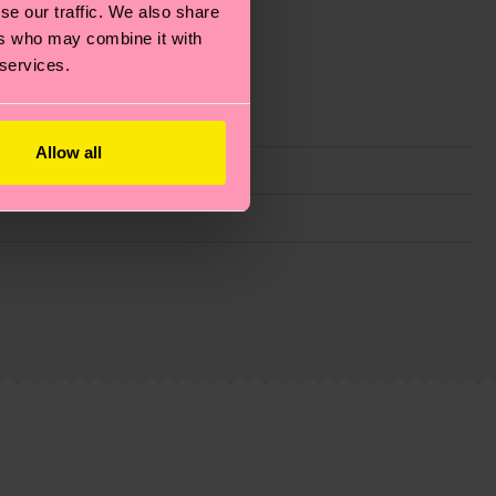
se our traffic. We also share
ers who may combine it with
 services.
Allow all
ie Reduzierung von Emissionen, die richtige Pflege von
eitsseite
.
du
hier
. Die Lieferzeit beginnt sobald deine Bestellung
n der lokalen Post in deinem Land abhängt.
estellten Fragen.