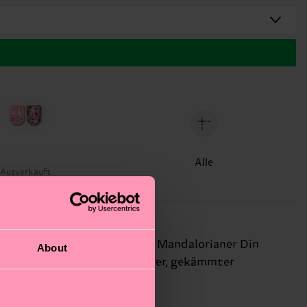
Alle
Ausverkauft
inspiriert von dem legendären Mandalorianer Din
About
en aus weicher, atmungsaktiver, gekämmter