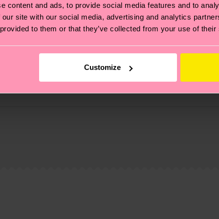
e content and ads, to provide social media features and to analy
 our site with our social media, advertising and analytics partn
 provided to them or that they’ve collected from your use of their
Customize
ierungen – es geht auch um eine ethische Lieferkette, d
e Tipps und Tricks findest du auf unserer
Nachhaltigk
und unsere länderspezifische Versandübersicht findest 
um einen Richtwert handelt und die genaue Lieferzeit vo
eich im Artikel
Retouren
findest du die am häufigsten g