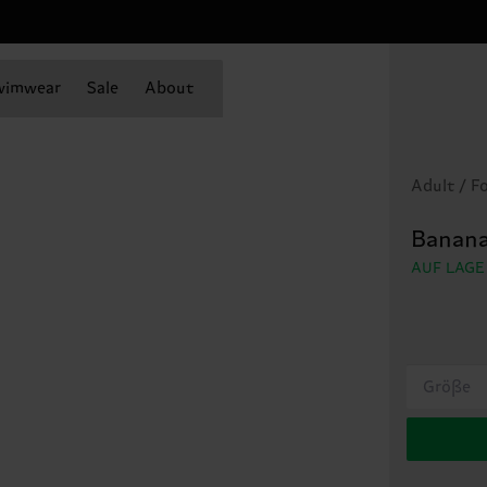
wimwear
Sale
About
Adult / F
Banana
AUF LAGE
Größe