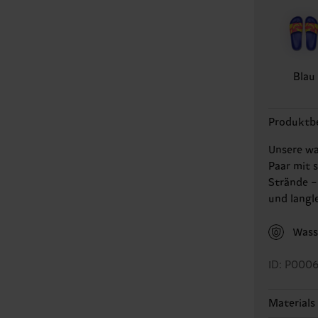
Blau
Produktb
Unsere wa
Paar mit 
Strände –
und langl
Wass
ID: P000
Materials