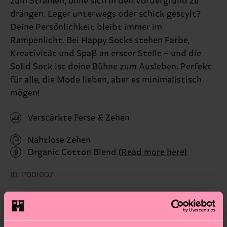
zum Strahlen, ohne sich in den Vordergrund zu
drängen. Leger unterwegs oder schick gestylt?
Deine Persönlichkeit bleibt immer im
Rampenlicht. Bei Happy Socks stehen Farbe,
Kreativität und Spaß an erster Stelle – und die
Solid Sock ist deine Bühne zum Ausleben. Perfekt
für alle, die Mode lieben, aber es minimalistisch
mögen!
Verstärkte Ferse & Zehen
Nahtlose Zehen
Organic Cotton Blend
(Read more here)
ID: P001007
Materials
Nachhaltigkeit