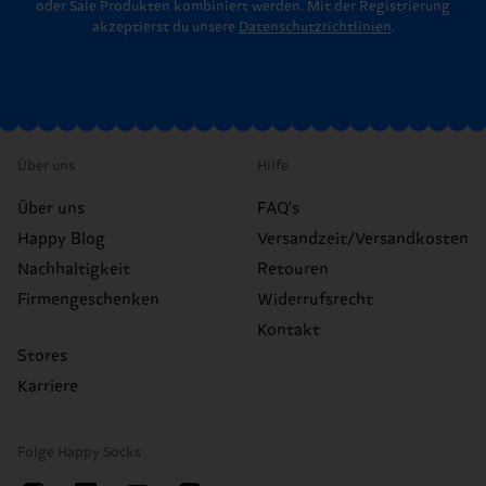
oder Sale Produkten kombiniert werden. Mit der Registrierung
akzeptierst du unsere
Datenschutzrichtlinien
.
Über uns
Hilfe
Über uns
FAQ's
Happy Blog
Versandzeit/Versandkosten
Nachhaltigkeit
Retouren
Firmengeschenken
Widerrufsrecht
Kontakt
Stores
Karriere
Folge Happy Socks