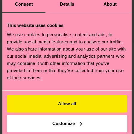
75% Cotton, 24% Polyamide, 1% Elastane
Consent
Details
About
Nachhaltigkeit ist mehr als nur Qualität und
Versand & Retouren
Genaue Information:
Zertifizierungen – es geht auch um eine ethische
75% Organic cotton blend, 24% Polyamide, 1%
Die Lieferzeit hängt vom Zielland der Bestellung
This website uses cookies
Lieferkette, die Reduzierung von Emissionen, die
Elastane
ab und unsere länderspezifische Versandübersicht
richtige Pflege von Socken und VIELES MEHR!
We use cookies to personalise content and ads, to
findest du
hier
. Die Lieferzeit beginnt sobald
provide social media features and to analyse our traffic.
Weitere Informationen sowie Tipps und Tricks
deine Bestellung versandt wurde. Bitte bedenke,
We also share information about your use of our site with
findest du auf unserer
Nachhaltigkeitsseite
.
dass es sich hierbei um einen Richtwert handelt
our social media, advertising and analytics partners who
Ähnliche muster
und die genaue Lieferzeit von der lokalen Post in
may combine it with other information that you’ve
Neuheit
deinem Land abhängt.
provided to them or that they’ve collected from your use
of their services.
Du hast Fragen zu einer Retoure? In unserem
Hilfebereich im Artikel
Retouren
findest du die
am häufigsten gestellten Fragen.
Allow all
Customize