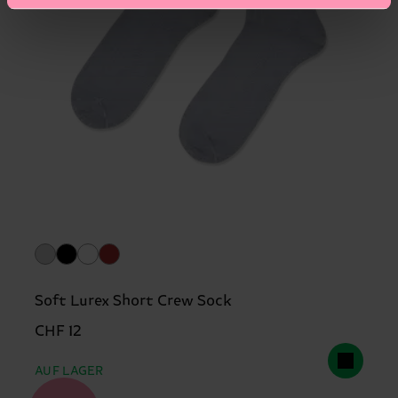
Soft Lurex Short Crew Sock
CHF 12
AUF LAGER