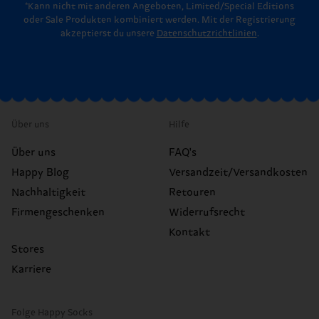
*Kann nicht mit anderen Angeboten, Limited/Special Editions
oder Sale Produkten kombiniert werden. Mit der Registrierung
akzeptierst du unsere
Datenschutzrichtlinien
.
Über uns
Hilfe
Über uns
FAQ's
Happy Blog
Versandzeit/Versandkosten
Nachhaltigkeit
Retouren
Firmengeschenken
Widerrufsrecht
Kontakt
Stores
Karriere
Folge Happy Socks