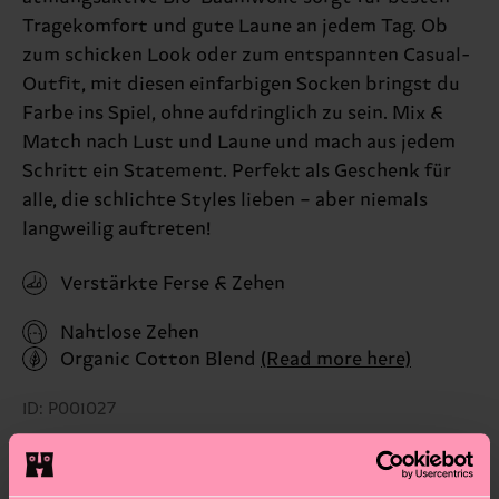
Tragekomfort und gute Laune an jedem Tag. Ob
zum schicken Look oder zum entspannten Casual-
Outfit, mit diesen einfarbigen Socken bringst du
Farbe ins Spiel, ohne aufdringlich zu sein. Mix &
Match nach Lust und Laune und mach aus jedem
Schritt ein Statement. Perfekt als Geschenk für
alle, die schlichte Styles lieben – aber niemals
langweilig auftreten!
Verstärkte Ferse & Zehen
Nahtlose Zehen
Organic Cotton Blend
(Read more here)
ID: P001027
Materials