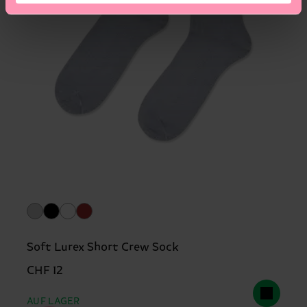
Soft Lurex Short Crew Sock
CHF 12
AUF LAGER