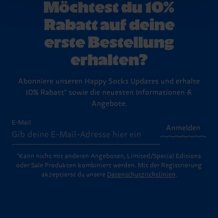
Möchtest du 10%
Du hast Fragen zu einer Retoure? In unserem
Rabatt auf deine
Hilfebereich im Artikel
Retouren
findest du die
am häufigsten gestellten Fragen.
erste Bestellung
erhalten?
Abonniere unseren Happy Socks Updates und erhalte
10% Rabatt* sowie die neuesten Informationen &
Angebote.
E-Mail
Anmelden
*Kann nicht mit anderen Angeboten, Limited/Special Editions
oder Sale Produkten kombiniert werden. Mit der Registrierung
akzeptierst du unsere
Datenschutzrichtlinien
.