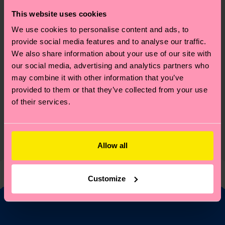
This website uses cookies
Recycled Blend
(Read more here)
We use cookies to personalise content and ads, to
ID: P001453
provide social media features and to analyse our traffic.
We also share information about your use of our site with
Materials
our social media, advertising and analytics partners who
may combine it with other information that you’ve
Nachhaltigkeit
79% Cotton, 20% Polyamide, 1% Elastane
provided to them or that they’ve collected from your use
of their services.
Nachhaltigkeit ist mehr als nur Qualität und
Versand & Retouren
Genaue Information:
Zertifizierungen – es geht auch um eine ethische
79% Organic cotton blend, 14% Recycled
Die Lieferzeit hängt vom Zielland der Bestellung
Lieferkette, die Reduzierung von Emissionen, die
Polyamide, 6% Polyamide, 1% Elastane
ab und unsere länderspezifische Versandübersicht
Allow all
richtige Pflege von Socken und VIELES MEHR!
findest du
hier
. Die Lieferzeit beginnt sobald
Weitere Informationen sowie Tipps und Tricks
deine Bestellung versandt wurde. Bitte bedenke,
findest du auf unserer
Nachhaltigkeitsseite
.
Customize
dass es sich hierbei um einen Richtwert handelt
und die genaue Lieferzeit von der lokalen Post in
deinem Land abhängt.