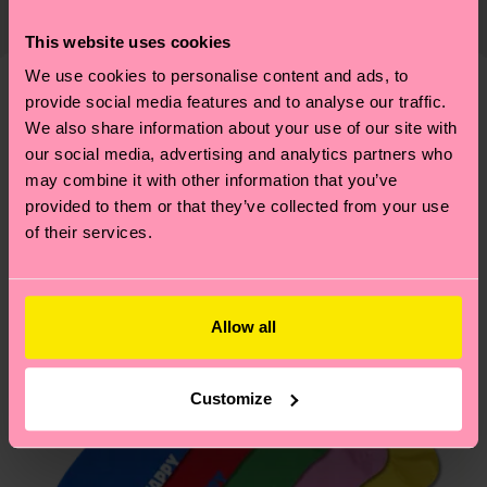
ab und unsere länderspezifische Versandübersicht
richtige Pflege von Socken und VIELES MEHR!
This website uses cookies
findest du
hier
. Die Lieferzeit beginnt sobald
Weitere Informationen sowie Tipps und Tricks
deine Bestellung versandt wurde. Bitte bedenke,
We use cookies to personalise content and ads, to
findest du auf unserer
Nachhaltigkeitsseite
.
dass es sich hierbei um einen Richtwert handelt
provide social media features and to analyse our traffic.
Ähnliche muster
und die genaue Lieferzeit von der lokalen Post in
We also share information about your use of our site with
our social media, advertising and analytics partners who
deinem Land abhängt.
may combine it with other information that you’ve
provided to them or that they’ve collected from your use
Du hast Fragen zu einer Retoure? In unserem
of their services.
Hilfebereich im Artikel
Retouren
findest du die
am häufigsten gestellten Fragen.
Allow all
Customize