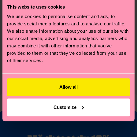
Recycled Blend
(Read more here)
This website uses cookies
We use cookies to personalise content and ads, to
ID: P002550
provide social media features and to analyse our traffic.
We also share information about your use of our site with
Materials
our social media, advertising and analytics partners who
may combine it with other information that you’ve
Nachhaltigkeit
ARTIKEL 1:
70% Cotton, 28% Polyamide, 2%
provided to them or that they’ve collected from your use
Elastane
of their services.
Nachhaltigkeit ist mehr als nur Qualität und
Versand & Retouren
ARTIKEL 2:
70% Cotton, 28% Polyamide, 2%
Zertifizierungen – es geht auch um eine ethische
Elastane
Die Lieferzeit hängt vom Zielland der Bestellung
Lieferkette, die Reduzierung von Emissionen, die
ab und unsere länderspezifische Versandübersicht
richtige Pflege von Socken und VIELES MEHR!
Allow all
Genaue Information:
findest du
hier
. Die Lieferzeit beginnt sobald
Weitere Informationen sowie Tipps und Tricks
ARTIKEL 1:
70% Organic cotton blend, 5%
deine Bestellung versandt wurde. Bitte bedenke,
findest du auf unserer
Nachhaltigkeitsseite
.
Recycled Polyamide, 23% Polyamide, 2% Elastane
dass es sich hierbei um einen Richtwert handelt
Customize
ARTIKEL 2:
70% Organic cotton blend, 5%
und die genaue Lieferzeit von der lokalen Post in
Recycled Polyamide, 23% Polyamide, 2% Elastane
deinem Land abhängt.