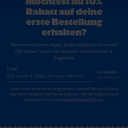
Möchtest du 10%
Du hast Fragen zu einer Retoure? In unserem
Rabatt auf deine
Hilfebereich im Artikel
Retouren
findest du die
am häufigsten gestellten Fragen.
erste Bestellung
erhalten?
Abonniere unseren Happy Socks Updates und erhalte
10% Rabatt* sowie die neuesten Informationen &
Angebote.
E-Mail
Anmelden
*Kann nicht mit anderen Angeboten, Limited/Special Editions
oder Sale Produkten kombiniert werden. Mit der Registrierung
akzeptierst du unsere
Datenschutzrichtlinien
.