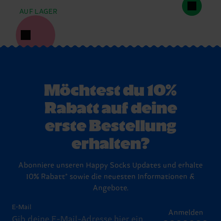
AUF LAGER
Möchtest du 10%
Rabatt auf deine
erste Bestellung
erhalten?
Abonniere unseren Happy Socks Updates und erhalte
10% Rabatt* sowie die neuesten Informationen &
Angebote.
E-Mail
Anmelden