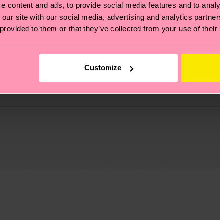
e content and ads, to provide social media features and to analy
 our site with our social media, advertising and analytics partn
 provided to them or that they’ve collected from your use of their
Customize
ne
ierungen – es geht auch um eine ethische Lieferkette, d
e Tipps und Tricks findest du auf unserer
Nachhaltigk
5% Polyamide, 1% Elastane
und unsere länderspezifische Versandübersicht findest 
um einen Richtwert handelt und die genaue Lieferzeit vo
eich im Artikel
Retouren
findest du die am häufigsten g