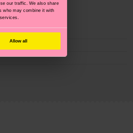
se our traffic. We also share
ers who may combine it with
 services.
Allow all
ie Reduzierung von Emissionen, die richtige Pflege von
eitsseite
.
du
hier
. Die Lieferzeit beginnt sobald deine Bestellung
n der lokalen Post in deinem Land abhängt.
estellten Fragen.