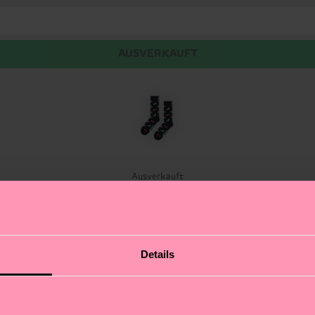
AUSVERKAUFT
Ausverkauft
rer beliebtesten Motive in neuen, pflanzlichen Farbtöne
Details
e Neuauflage unseres klassischen Hundemusters.