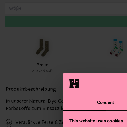
Größe
Braun
Ausverkauft
Produktbeschreibung
In unserer Natural Dye Collection werden einige unse
Consent
Farbstoffe zum Einsatz kommen. Diese Socke ist ein
This website uses cookies
Verstärkte Ferse & Zehen