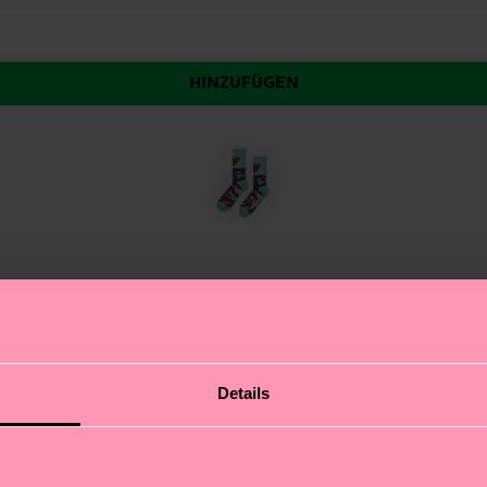
HINZUFÜGEN
ind-Socke! Diese elegante schwarze Socke präsentiert 
Details
er Zehen. Gefertigt aus gekämmter Bio-Baumwolle, bie
orgen für zusätzliche Robustheit, damit sie auch den hä
 zu schätzen wissen.