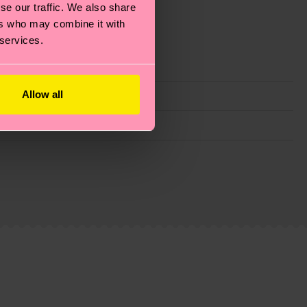
se our traffic. We also share
ers who may combine it with
 services.
Allow all
ie Reduzierung von Emissionen, die richtige Pflege von
eitsseite
.
du
hier
. Die Lieferzeit beginnt sobald deine Bestellung
n der lokalen Post in deinem Land abhängt.
estellten Fragen.