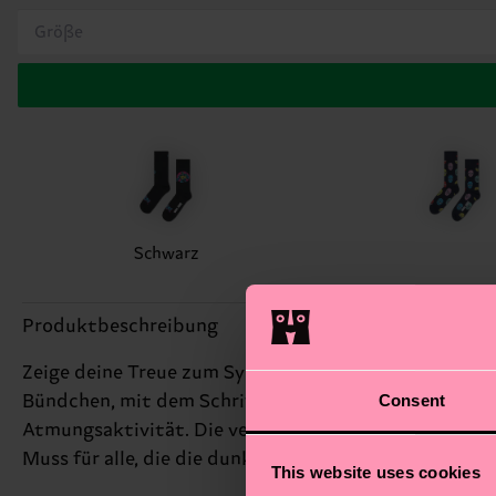
Größe
Schwarz
Produktbeschreibung
Zeige deine Treue zum Symbionten mit unserer Erzfe
Consent
Bündchen, mit dem Schriftzug "Venom" in der Nähe d
Atmungsaktivität. Die verstärkte Ferse und Spitze s
Muss für alle, die die dunklere Seite des Spider-Verse
This website uses cookies