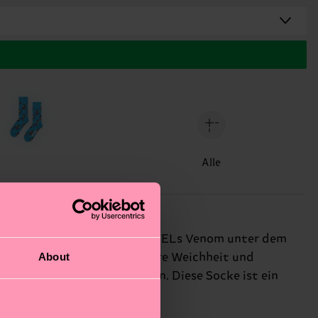
Alle
ein kraftvolles Bild von MARVELs Venom unter dem
About
ten diese Socken unschlagbare Weichheit und
rtesten Kämpfen standhalten. Diese Socke ist ein