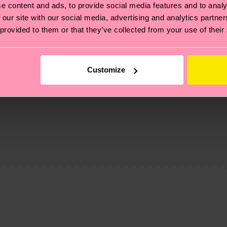
e content and ads, to provide social media features and to analy
 our site with our social media, advertising and analytics partn
 provided to them or that they’ve collected from your use of their
Customize
ierungen – es geht auch um eine ethische Lieferkette, d
e Tipps und Tricks findest du auf unserer
Nachhaltigk
ne
und unsere länderspezifische Versandübersicht findest 
um einen Richtwert handelt und die genaue Lieferzeit vo
eich im Artikel
Retouren
findest du die am häufigsten g