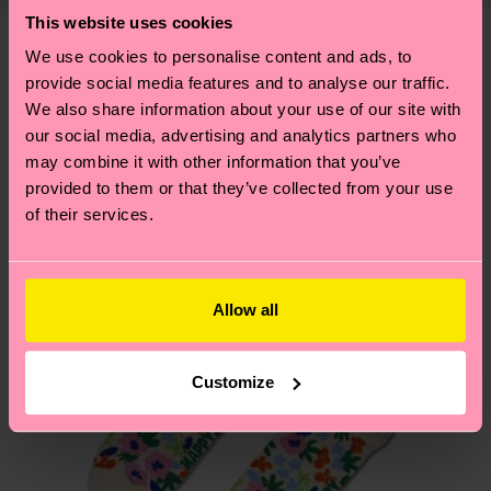
Weitere Informationen sowie Tipps und Tricks
This website uses cookies
deine Bestellung versandt wurde. Bitte bedenke,
findest du auf unserer
Nachhaltigkeitsseite
.
dass es sich hierbei um einen Richtwert handelt
We use cookies to personalise content and ads, to
Ähnliche muster
und die genaue Lieferzeit von der lokalen Post in
provide social media features and to analyse our traffic.
deinem Land abhängt.
We also share information about your use of our site with
our social media, advertising and analytics partners who
may combine it with other information that you’ve
Du hast Fragen zu einer Retoure? In unserem
provided to them or that they’ve collected from your use
Hilfebereich im Artikel
Retouren
findest du die
of their services.
am häufigsten gestellten Fragen.
Allow all
Customize