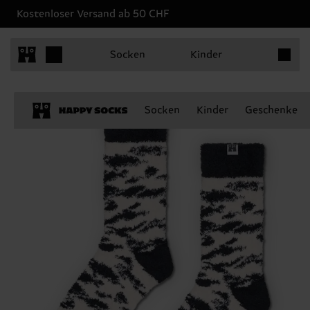
Kostenloser Versand ab 50 CHF
Produkt
Socken
Kinder
Socken
Kinder
Geschenke