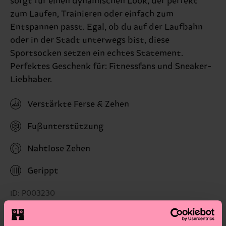
sorgt für einen dynamischen Look, der perfekt
zum Laufen, Trainieren oder einfach zum
Entspannen passt. Egal, ob du auf der Laufbahn
oder in der Stadt unterwegs bist, diese
Sportsocken setzen ein echtes Statement.
Perfektes Geschenk für: Fitnessfans und Sneaker-
Liebhaber.
Verstärkte Ferse & Zehen
Fußunterstützung
Nahtlose Zehen
Gerippt
ID: P003230
Materials