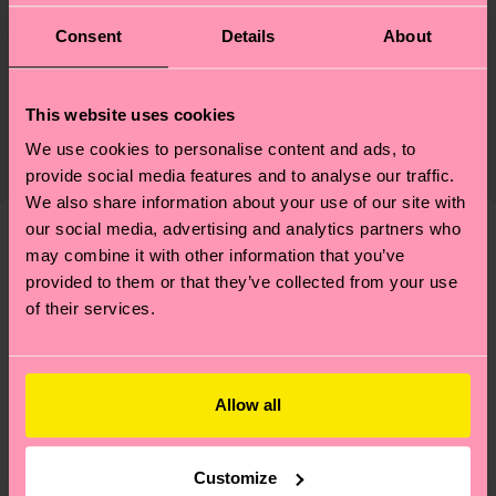
Consent
Details
About
Nachhaltigkeit
74% Cotton, 23% Polyamide, 3% Elastane
Nachhaltigkeit ist mehr als nur Qualität und
Versand & Retouren
Zertifizierungen – es geht auch um eine ethische
This website uses cookies
Die Lieferzeit hängt vom Zielland der Bestellung
Lieferkette, die Reduzierung von Emissionen, die
We use cookies to personalise content and ads, to
ab und unsere länderspezifische Versandübersicht
richtige Pflege von Socken und VIELES MEHR!
provide social media features and to analyse our traffic.
findest du
hier
. Die Lieferzeit beginnt sobald
Weitere Informationen sowie Tipps und Tricks
We also share information about your use of our site with
deine Bestellung versandt wurde. Bitte bedenke,
findest du auf unserer
Nachhaltigkeitsseite
.
our social media, advertising and analytics partners who
dass es sich hierbei um einen Richtwert handelt
may combine it with other information that you’ve
Ähnliche muster
und die genaue Lieferzeit von der lokalen Post in
provided to them or that they’ve collected from your use
deinem Land abhängt.
of their services.
Du hast Fragen zu einer Retoure? In unserem
Hilfebereich im Artikel
Retouren
findest du die
Allow all
am häufigsten gestellten Fragen.
Customize