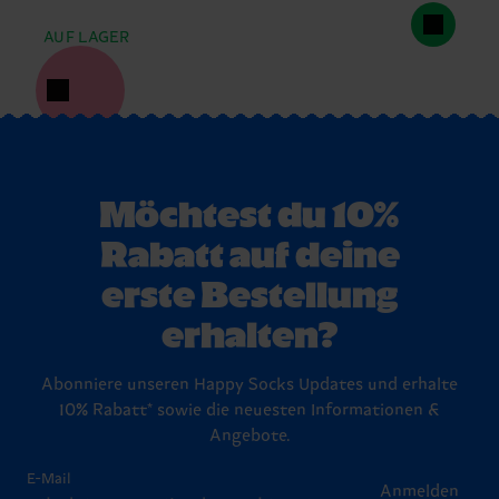
AUF LAGER
Möchtest du 10%
Rabatt auf deine
erste Bestellung
erhalten?
Abonniere unseren Happy Socks Updates und erhalte
10% Rabatt* sowie die neuesten Informationen &
Angebote.
E-Mail
Anmelden