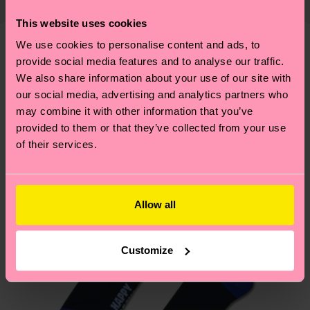
richtige Pflege von Socken und VIELES MEHR!
findest du
hier
. Die Lieferzeit beginnt sobald
Weitere Informationen sowie Tipps und Tricks
This website uses cookies
deine Bestellung versandt wurde. Bitte bedenke,
findest du auf unserer
Nachhaltigkeitsseite
.
We use cookies to personalise content and ads, to
dass es sich hierbei um einen Richtwert handelt
Ähnliche muster
provide social media features and to analyse our traffic.
und die genaue Lieferzeit von der lokalen Post in
We also share information about your use of our site with
Geschenkidee
deinem Land abhängt.
our social media, advertising and analytics partners who
may combine it with other information that you’ve
Du hast Fragen zu einer Retoure? In unserem
provided to them or that they’ve collected from your use
Hilfebereich im Artikel
Retouren
findest du die
of their services.
am häufigsten gestellten Fragen.
Allow all
Customize