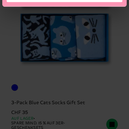
3-Pack Blue Cats Socks Gift Set
CHF 35
AUF LAGER
SPARE MIND. 15 % AUF 3ER-
GESCHENKSETS