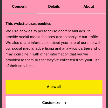
Nachhaltigkeit
86% Cotton, 12% Polyamide, 2% Elastane
Consent
Details
About
Nachhaltigkeit ist mehr als nur Qualität und
Versand & Retouren
Zertifizierungen – es geht auch um eine ethische
This website uses cookies
Die Lieferzeit hängt vom Zielland der Bestellung
Lieferkette, die Reduzierung von Emissionen, die
ab und unsere länderspezifische Versandübersicht
We use cookies to personalise content and ads, to
richtige Pflege von Socken und VIELES MEHR!
findest du
hier
. Die Lieferzeit beginnt sobald
provide social media features and to analyse our traffic.
Weitere Informationen sowie Tipps und Tricks
deine Bestellung versandt wurde. Bitte bedenke,
We also share information about your use of our site with
findest du auf unserer
Nachhaltigkeitsseite
.
our social media, advertising and analytics partners who
dass es sich hierbei um einen Richtwert handelt
Ähnliche muster
may combine it with other information that you’ve
und die genaue Lieferzeit von der lokalen Post in
provided to them or that they’ve collected from your use
Neuheit
deinem Land abhängt.
of their services.
Du hast Fragen zu einer Retoure? In unserem
Hilfebereich im Artikel
Retouren
findest du die
am häufigsten gestellten Fragen.
Allow all
Customize