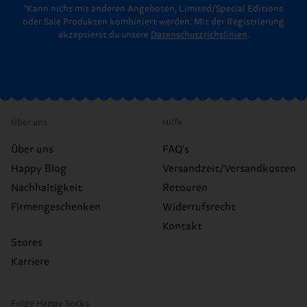
*Kann nicht mit anderen Angeboten, Limited/Special Editions
oder Sale Produkten kombiniert werden. Mit der Registrierung
akzeptierst du unsere
Datenschutzrichtlinien
.
Über uns
Hilfe
Über uns
FAQ's
Happy Blog
Versandzeit/Versandkosten
Nachhaltigkeit
Retouren
Firmengeschenken
Widerrufsrecht
Kontakt
Stores
Karriere
Folge Happy Socks