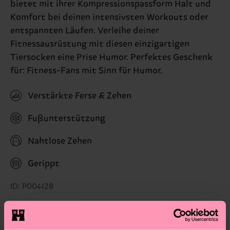
bietet mit ihrer Kompressionspassform Halt und
Komfort bei deinen intensivsten Workouts oder
entspannten Läufen. Verleihe deiner
Fitnessausrüstung mit diesen einzigartigen
Tiersocken eine Prise Humor. Perfektes Geschenk
für: Fitness-Fans mit Sinn für Humor.
Verstärkte Ferse & Zehen
Fußunterstützung
Nahtlose Zehen
Gerippt
ID: P004128
Materials