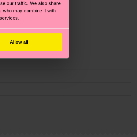
se our traffic. We also share
ers who may combine it with
 services.
Allow all
ie Reduzierung von Emissionen, die richtige Pflege von
eitsseite
.
du
hier
. Die Lieferzeit beginnt sobald deine Bestellung
n der lokalen Post in deinem Land abhängt.