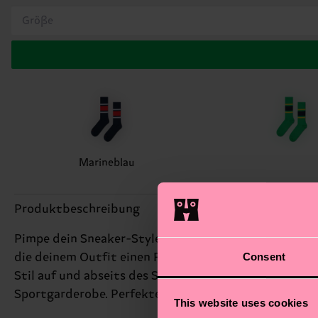
Größe
Marineblau
Produktbeschreibung
Pimpe dein Sneaker-Style mit unseren Simple Stripe 
Consent
die deinem Outfit einen Farbtupfer verleihen. Wir s
Stil auf und abseits des Spielfelds zeigen. Perfekt 
Sportgarderobe. Perfektes Geschenk für: Fitnesslieb
This website uses cookies