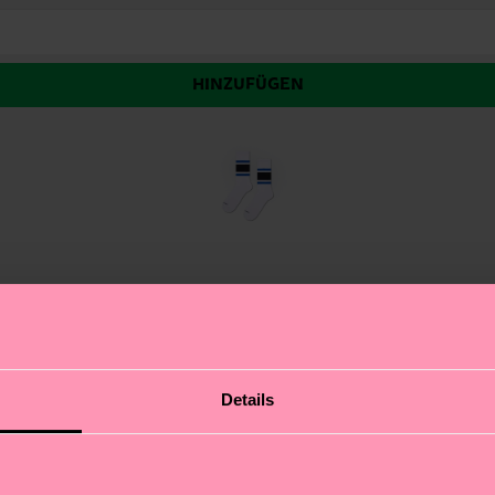
HINZUFÜGEN
Sneaker Socken auf. Diese elegante, dunkelblaue Socke 
Details
tehen für authentischen Selbstausdruck, und mit diesen 
für Basketball- und Fitnessfans, bringen diese Sportsock
haber und Sneaker-Fans.