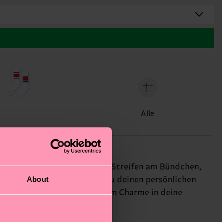
Alle
hat knackige weiße und rote Streifen am Bündchen,
About
gestreiften Socken kannst du deinen persönlichen
en einen Hauch von klassischem Charme in deine