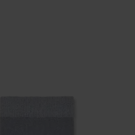
eich im Artikel
Retouren
findest du die am häufigsten g