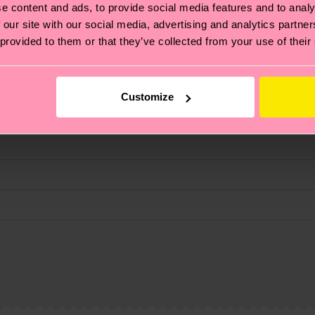
e content and ads, to provide social media features and to analy
 our site with our social media, advertising and analytics partn
 provided to them or that they’ve collected from your use of their
Customize
ierungen – es geht auch um eine ethische Lieferkette, d
e Tipps und Tricks findest du auf unserer
Nachhaltigk
und unsere länderspezifische Versandübersicht findest 
um einen Richtwert handelt und die genaue Lieferzeit vo