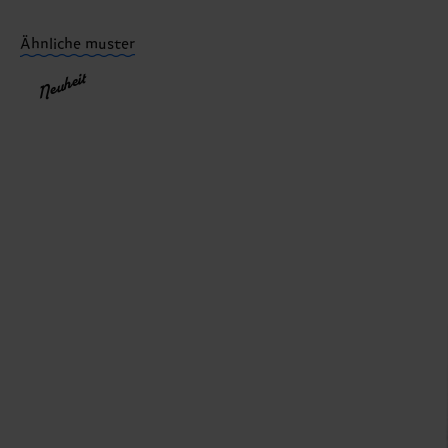
Du hast Fragen zu einer Retoure? In unserem Hilfeber
Ähnliche muster
Neuheit