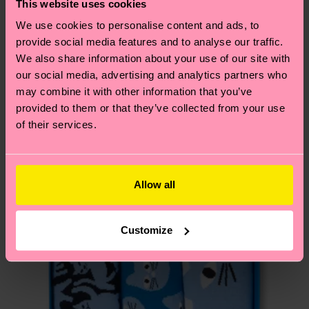
findest du auf unserer
Nachhaltigkeitsseite
.
This website uses cookies
dass es sich hierbei um einen Richtwert handelt
Ähnliche muster
We use cookies to personalise content and ads, to
und die genaue Lieferzeit von der lokalen Post in
provide social media features and to analyse our traffic.
Neuheit
deinem Land abhängt.
We also share information about your use of our site with
our social media, advertising and analytics partners who
Du hast Fragen zu einer Retoure? In unserem
may combine it with other information that you’ve
Hilfebereich im Artikel
Retouren
findest du die
provided to them or that they’ve collected from your use
am häufigsten gestellten Fragen.
of their services.
Allow all
Customize