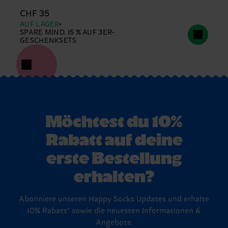
CHF 35
AUF LAGER
SPARE MIND. 15 % AUF 3ER-
GESCHENKSETS
Möchtest du 10%
Rabatt auf deine
erste Bestellung
erhalten?
Abonniere unseren Happy Socks Updates und erhalte
10% Rabatt* sowie die neuesten Informationen &
Angebote.