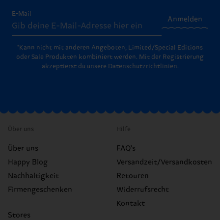
E-Mail
Anmelden
*Kann nicht mit anderen Angeboten, Limited/Special Editions
oder Sale Produkten kombiniert werden. Mit der Registrierung
akzeptierst du unsere
Datenschutzrichtlinien
.
Über uns
Hilfe
Über uns
FAQ's
Happy Blog
Versandzeit/Versandkosten
Nachhaltigkeit
Retouren
Firmengeschenken
Widerrufsrecht
Kontakt
Stores