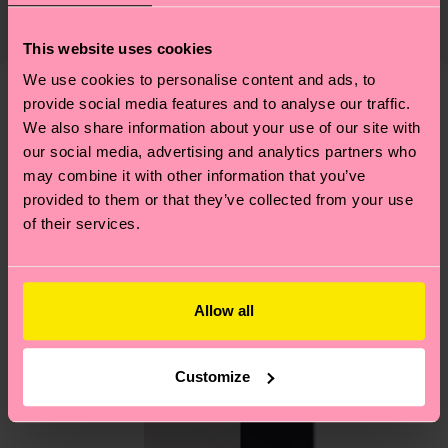
Die Lieferzeit hängt vom Zielland der Bestellung
Lieferkette, die Reduzierung von Emissionen, die
ab und unsere länderspezifische Versandübersicht
richtige Pflege von Socken und VIELES MEHR!
Genaue Information:
This website uses cookies
findest du
hier
. Die Lieferzeit beginnt sobald
Weitere Informationen sowie Tipps und Tricks
ARTIKEL 1:
100% Polyester
deine Bestellung versandt wurde. Bitte bedenke,
We use cookies to personalise content and ads, to
findest du auf unserer
Nachhaltigkeitsseite
.
ARTIKEL 2:
100% Polyester
dass es sich hierbei um einen Richtwert handelt
provide social media features and to analyse our traffic.
Ähnliche muster
ARTIKEL 3:
100% Recycled Polyester
We also share information about your use of our site with
und die genaue Lieferzeit von der lokalen Post in
ARTIKEL 4:
100% Recycled Polyester
our social media, advertising and analytics partners who
deinem Land abhängt.
may combine it with other information that you’ve
provided to them or that they’ve collected from your use
Du hast Fragen zu einer Retoure? In unserem
of their services.
Hilfebereich im Artikel
Retouren
findest du die
am häufigsten gestellten Fragen.
Allow all
Customize