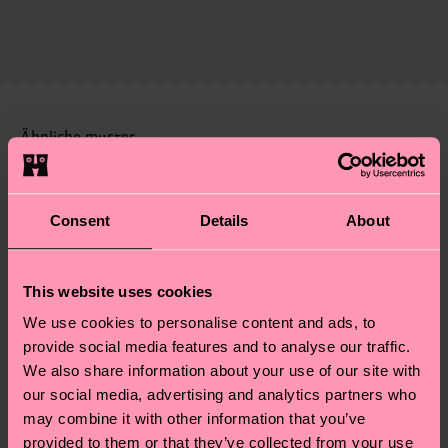
Zertifizierungen – es geht auch um eine ethische
Elastane
Die Lieferzeit hängt vom Zielland der Bestellung
Lieferkette, die Reduzierung von Emissionen, die
ARTIKEL 3:
86% Cotton, 12% Polyamide, 2%
ab und unsere länderspezifische Versandübersicht
richtige Pflege von Socken und VIELES MEHR!
Elastane
findest du
hier
. Die Lieferzeit beginnt sobald
Weitere Informationen sowie Tipps und Tricks
ARTIKEL 4:
86% Cotton, 12% Polyamide, 2%
deine Bestellung versandt wurde. Bitte bedenke,
findest du auf unserer
Nachhaltigkeitsseite
.
Elastane
dass es sich hierbei um einen Richtwert handelt
Ähnliche muster
und die genaue Lieferzeit von der lokalen Post in
Neuheit
deinem Land abhängt.
Consent
Details
About
Du hast Fragen zu einer Retoure? In unserem
Hilfebereich im Artikel
Retouren
findest du die
am häufigsten gestellten Fragen.
This website uses cookies
We use cookies to personalise content and ads, to
provide social media features and to analyse our traffic.
We also share information about your use of our site with
our social media, advertising and analytics partners who
may combine it with other information that you’ve
provided to them or that they’ve collected from your use