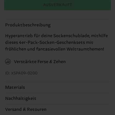
AUSVERKAUFT
Produktbeschreibung
Hyperantrieb für deine Sockenschublade, mithilfe
dieses 4er-Pack-Socken-Geschenksets mit
fröhlichen und fantasievollen Weltraumthemen!
Verstärkte Ferse & Zehen
ID: XSPA09-0200
Materials
Nachhaltigkeit
ARTIKEL 1:
86% Cotton, 12% Polyamide, 2%
Elastane
Nachhaltigkeit ist mehr als nur Qualität und
Versand & Retouren
ARTIKEL 2:
86% Cotton, 12% Polyamide, 2%