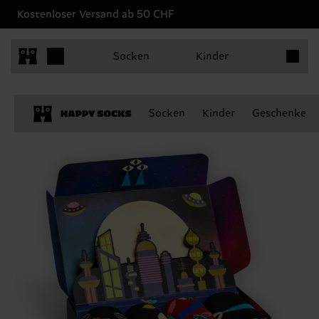
Kostenloser Versand ab 50 CHF
Produkt
Socken
Kinder
Socken
Kinder
Geschenke