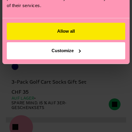
of their services.
Allow all
Customize
3-Pack Golf Cart Socks Gift Set
CHF 35
AUF LAGER
SPARE MIND. 15 % AUF 3ER-
GESCHENKSETS