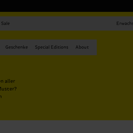
Sale
Erwach
Geschenke
Special Editions
About
n aller
Muster?
h