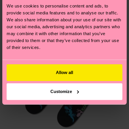
deinem Land abhängt.
We use cookies to personalise content and ads, to
provide social media features and to analyse our traffic.
We also share information about your use of our site with
Du hast Fragen zu einer Retoure? In unserem
our social media, advertising and analytics partners who
Hilfebereich im Artikel
Retouren
findest du die
may combine it with other information that you’ve
am häufigsten gestellten Fragen.
provided to them or that they’ve collected from your use
of their services.
Allow all
Customize