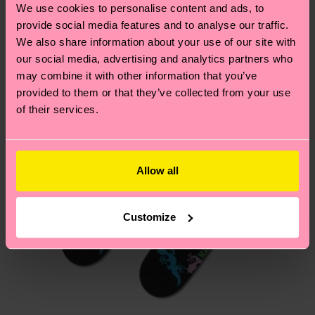
deinem Land abhängt.
We use cookies to personalise content and ads, to
provide social media features and to analyse our traffic.
Du hast Fragen zu einer Retoure? In unserem
We also share information about your use of our site with
Hilfebereich im Artikel
Retouren
findest du die
our social media, advertising and analytics partners who
am häufigsten gestellten Fragen.
may combine it with other information that you’ve
provided to them or that they’ve collected from your use
of their services.
Allow all
Customize