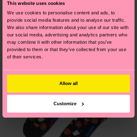
deine Bestellung versandt wurde. Bitte bedenke,
This website uses cookies
findest du auf unserer
Nachhaltigkeitsseite
.
dass es sich hierbei um einen Richtwert handelt
Ähnliche muster
We use cookies to personalise content and ads, to
und die genaue Lieferzeit von der lokalen Post in
provide social media features and to analyse our traffic.
deinem Land abhängt.
We also share information about your use of our site with
our social media, advertising and analytics partners who
Du hast Fragen zu einer Retoure? In unserem
may combine it with other information that you’ve
Hilfebereich im Artikel
Retouren
findest du die
provided to them or that they’ve collected from your use
am häufigsten gestellten Fragen.
of their services.
Allow all
Customize