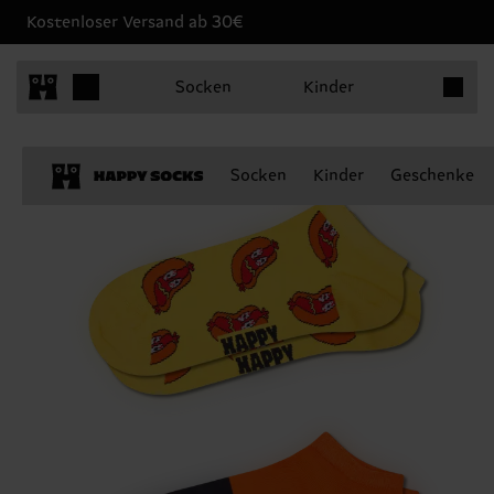
Kostenloser Versand ab 30€
Produkt
Socken
Kinder
Socken
Kinder
Geschenke