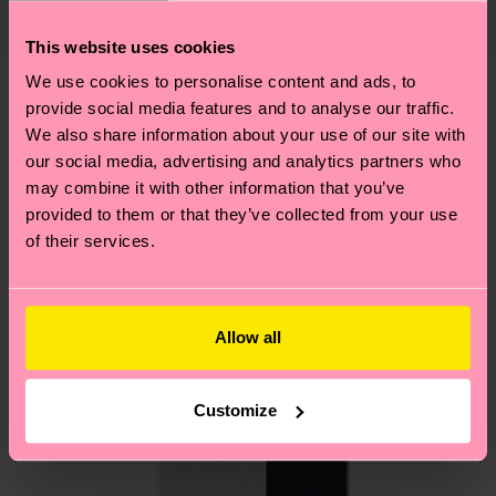
ab und unsere länderspezifische Versandübersicht
richtige Pflege von Socken und VIELES MEHR!
findest du
hier
. Die Lieferzeit beginnt sobald
This website uses cookies
Weitere Informationen sowie Tipps und Tricks
deine Bestellung versandt wurde. Bitte bedenke,
We use cookies to personalise content and ads, to
findest du auf unserer
Nachhaltigkeitsseite
.
dass es sich hierbei um einen Richtwert handelt
provide social media features and to analyse our traffic.
Ähnliche muster
und die genaue Lieferzeit von der lokalen Post in
We also share information about your use of our site with
deinem Land abhängt.
our social media, advertising and analytics partners who
may combine it with other information that you’ve
provided to them or that they’ve collected from your use
Du hast Fragen zu einer Retoure? In unserem
of their services.
Hilfebereich im Artikel
Retouren
findest du die
am häufigsten gestellten Fragen.
Allow all
Customize