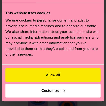
Lieferkette, die Reduzierung von Emissionen, die
Elastane
ab und unsere länderspezifische Versandübersicht
richtige Pflege von Socken und VIELES MEHR!
findest du
hier
. Die Lieferzeit beginnt sobald
This website uses cookies
Weitere Informationen sowie Tipps und Tricks
deine Bestellung versandt wurde. Bitte bedenke,
findest du auf unserer
Nachhaltigkeitsseite
.
We use cookies to personalise content and ads, to
dass es sich hierbei um einen Richtwert handelt
provide social media features and to analyse our traffic.
Ähnliche muster
und die genaue Lieferzeit von der lokalen Post in
We also share information about your use of our site with
Special
deinem Land abhängt.
our social media, advertising and analytics partners who
Edition
may combine it with other information that you’ve
Du hast Fragen zu einer Retoure? In unserem
provided to them or that they’ve collected from your use
Hilfebereich im Artikel
Retouren
findest du die
of their services.
am häufigsten gestellten Fragen.
Allow all
Customize