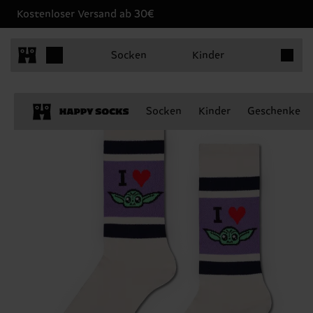
Kostenloser Versand ab 30€
Produkt
Socken
Kinder
Socken
Kinder
Geschenke