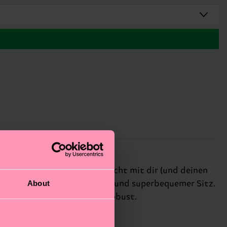
er! Zeig allen, dass die Macht mit dir (und deinen
About
trick, stützendes Fußgewölbe und superbequemer Sitz.
isch stylisch und maximal robust.