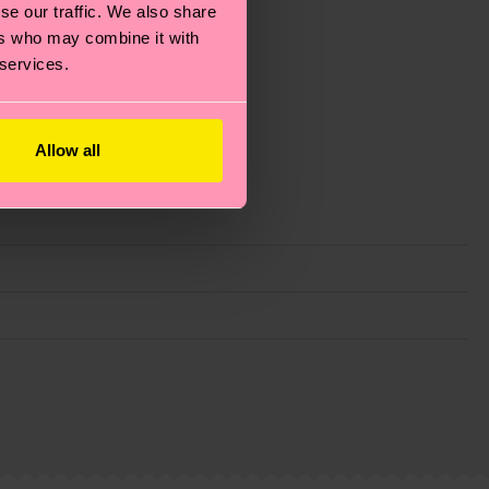
se our traffic. We also share
ers who may combine it with
 services.
Allow all
ie Reduzierung von Emissionen, die richtige Pflege von
eitsseite
.
du
hier
. Die Lieferzeit beginnt sobald deine Bestellung
n der lokalen Post in deinem Land abhängt.