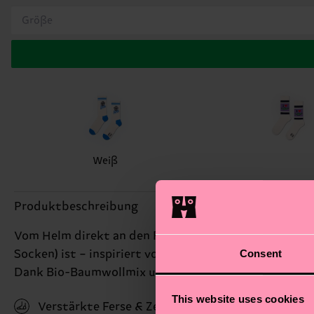
Größe
Weiß
Produktbeschreibung
Vom Helm direkt an den Fuß: Diese Sneakersocke ist 
Consent
Socken) ist – inspiriert vom unerschütterlichen Kop
Dank Bio-Baumwollmix und extra verstärkter Ferse un
This website uses cookies
Verstärkte Ferse & Zehen