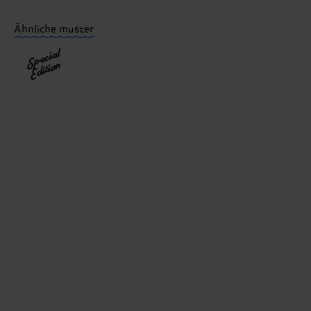
Du hast Fragen zu einer Retoure? In unserem Hilfeber
Ähnliche muster
Special
Edition