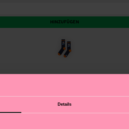
HINZUFÜGEN
eine Hommage an Din Djarin™, den legendären Mandalorian
Details
fgeldjäger und vollgepackt mit coolen Details: Rippens
d Spitze bleibst du bereit für jedes Abenteuer – galakt