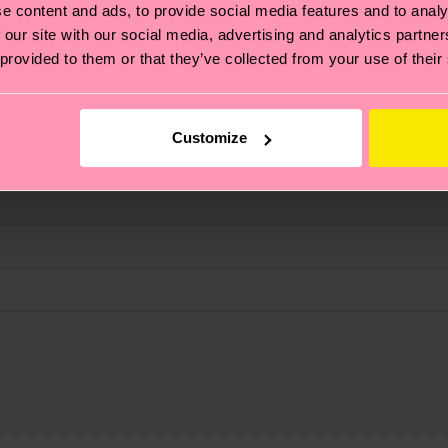
e content and ads, to provide social media features and to analy
 our site with our social media, advertising and analytics partn
 provided to them or that they’ve collected from your use of their
Customize
ierungen – es geht auch um eine ethische Lieferkette, d
e Tipps und Tricks findest du auf unserer
Nachhaltigk
e
und unsere länderspezifische Versandübersicht findest 
um einen Richtwert handelt und die genaue Lieferzeit vo