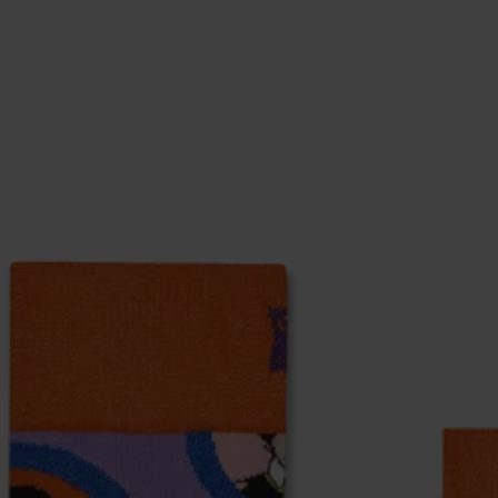
eich im Artikel
Retouren
findest du die am häufigsten g