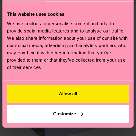
findest du
hier
. Die Lieferzeit beginnt sobald
Weitere Informationen sowie Tipps und Tricks
deine Bestellung versandt wurde. Bitte bedenke,
findest du auf unserer
Nachhaltigkeitsseite
.
This website uses cookies
dass es sich hierbei um einen Richtwert handelt
Ähnliche muster
We use cookies to personalise content and ads, to
und die genaue Lieferzeit von der lokalen Post in
provide social media features and to analyse our traffic.
Special
deinem Land abhängt.
Edition
We also share information about your use of our site with
our social media, advertising and analytics partners who
Du hast Fragen zu einer Retoure? In unserem
may combine it with other information that you’ve
Hilfebereich im Artikel
Retouren
findest du die
provided to them or that they’ve collected from your use
am häufigsten gestellten Fragen.
of their services.
Allow all
Customize