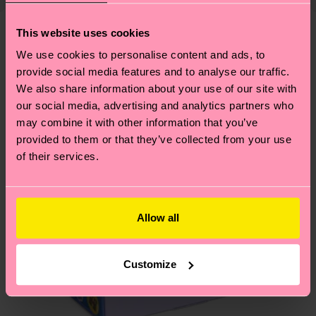
findest du
hier
. Die Lieferzeit beginnt sobald
Weitere Informationen sowie Tipps und Tricks
deine Bestellung versandt wurde. Bitte bedenke,
findest du auf unserer
Nachhaltigkeitsseite
.
This website uses cookies
dass es sich hierbei um einen Richtwert handelt
Ähnliche muster
We use cookies to personalise content and ads, to
und die genaue Lieferzeit von der lokalen Post in
provide social media features and to analyse our traffic.
Special
deinem Land abhängt.
Edition
We also share information about your use of our site with
our social media, advertising and analytics partners who
Du hast Fragen zu einer Retoure? In unserem
may combine it with other information that you’ve
Hilfebereich im Artikel
Retouren
findest du die
provided to them or that they’ve collected from your use
am häufigsten gestellten Fragen.
of their services.
Allow all
Customize