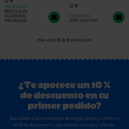
12 €
12 €
EN STOCK
MEZCLA DE
ALGODÓN
EN STOCK
ORGÁNICO
¡TOP VENTAS!
Has visto 8 de 8 productos
¿Te apetece un 10 %
de descuento en tu
primer pedido?
Suscríbete a las novedades de Happy Socks y obtén un
10 % de descuento* y las últimas noticias y ofertas.