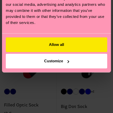
our social media, advertising and analytics partners who
EN STOCK
¡TOP VENTAS!
EN STOCK
may combine it with other information that you’ve
provided to them or that they’ve collected from your use
of their services.
Allow all
Customize
+1
Filled Optic Sock
Big Dot Sock