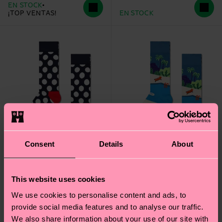
EN STOCK
¡TOP VENTAS!
EN STOCK
Consent
Details
About
+1
This website uses cookies
We use cookies to personalise content and ads, to
Big Dot Sock
Pool Side Sock
provide social media features and to analyse our traffic.
12 €
12 €
We also share information about your use of our site with