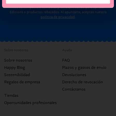
* No es compatible con otras promos, ni válido para Special
Editions o productos rebajados. Al apuntarte, aceptas nuestra
política de privacidad
.
Sobre nosotros
Ayuda
Sobre nosotros
FAQ
Happy Blog
Plazos y gastos de envío
Sostenibilidad
Devoluciones
Regalos de empresa
Derecho de revocación
Contáctanos
Tiendas
Oportunidades profesionales