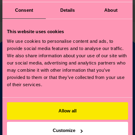
Consent
Details
About
Privacidad Y Términos Legales
This website uses cookies
We use cookies to personalise content and ads, to
provide social media features and to analyse our traffic.
We also share information about your use of our site with
our social media, advertising and analytics partners who
¿Te apetece un 10 %
may combine it with other information that you’ve
de descuento en tu
provided to them or that they’ve collected from your use
of their services.
primer pedido?
Suscríbete a las novedades de Happy Socks y obtén un
Allow all
10 % de descuento* y las últimas noticias y ofertas.
Correo electrónico
Regístrate
Customize