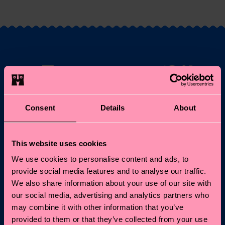
¿Te apetece un 10 %
de descuento en tu
primer pedido?
Consent
Details
About
Suscríbete a las novedades de Happy Socks y obtén un
10 % de descuento* y las últimas noticias y ofertas.
This website uses cookies
We use cookies to personalise content and ads, to
Correo electrónico
Regístrate
provide social media features and to analyse our traffic.
We also share information about your use of our site with
our social media, advertising and analytics partners who
* No es compatible con otras promos, ni válido para Special
Editions o productos rebajados. Al apuntarte, aceptas nuestra
may combine it with other information that you’ve
política de privacidad
.
provided to them or that they’ve collected from your use