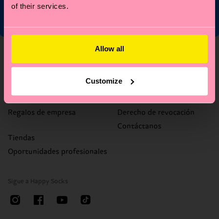
of their services.
Allow all
Sobre nosotros
Ayuda
Sobre nosotros
FAQ
Customize
Happy Blog
Plazos y gastos de envío
Sostenibilidad
Devoluciones
Regalos de empresa
Derecho de revocación
Contáctanos
Tiendas
Oportunidades profesionales
Sigue a Happy Socks