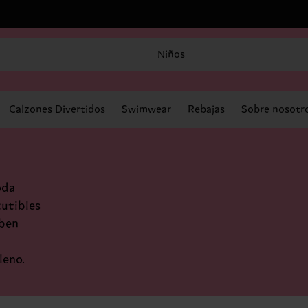
Niños
Calzones Divertidos
Swimwear
Rebajas
Sobre nosotr
oda
cutibles
eben
leno.