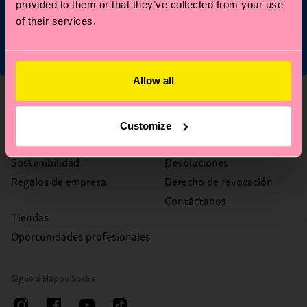
provided to them or that they’ve collected from your use
política de privacidad
.
of their services.
Allow all
Sobre nosotros
Ayuda
Sobre nosotros
FAQ
Customize
Happy Blog
Plazos y gastos de envío
Sostenibilidad
Devoluciones
Regalos de empresa
Derecho de revocación
Contáctanos
Tiendas
Oportunidades profesionales
Sigue a Happy Socks