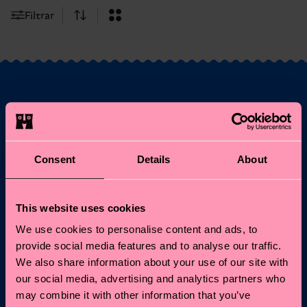
Filtrar
¿Te apetece un 10 %
de descuento en tu
Consent
Details
About
primer pedido?
Suscríbete a las novedades de Happy Socks y obtén un
This website uses cookies
10 % de descuento* y las últimas noticias y ofertas.
We use cookies to personalise content and ads, to
Correo electrónico
provide social media features and to analyse our traffic.
Regístrate
We also share information about your use of our site with
our social media, advertising and analytics partners who
* No es compatible con otras promos, ni válido para Special
may combine it with other information that you’ve
Editions o productos rebajados. Al apuntarte, aceptas nuestra