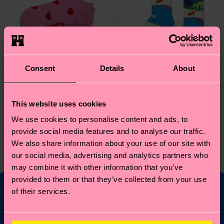
Consent
Details
About
This website uses cookies
We use cookies to personalise content and ads, to
Hearts Low Sock
Pool Side Sock
provide social media features and to analyse our traffic.
8 €
12 €
We also share information about your use of our site with
our social media, advertising and analytics partners who
EN STOCK
¡TOP VENTAS!
EN STOCK
may combine it with other information that you’ve
provided to them or that they’ve collected from your use
of their services.
¿Te apetece un 10 %